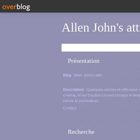
Allen John's att
Présentation
Blog
: Allen John's attic
Description
: Quelques articles et réflexions 
cinéma, et sur d'autres choses lorsque le tem
l'envie le permettront...
Contact
Recherche