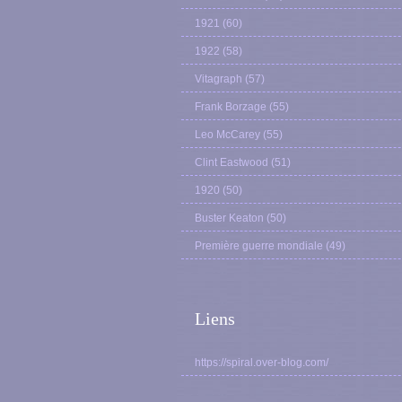
1921
(60)
1922
(58)
Vitagraph
(57)
Frank Borzage
(55)
Leo McCarey
(55)
Clint Eastwood
(51)
1920
(50)
Buster Keaton
(50)
Première guerre mondiale
(49)
Liens
https://spiral.over-blog.com/