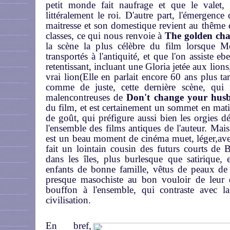
petit monde fait naufrage et que le valet, 
littéralement le roi. D'autre part, l'émergence
maitresse et son domestique revient au thême d
classes, ce qui nous renvoie à
The golden ch
la scène la plus célèbre du film lorsque 
transportés à l'antiquité, et que l'on assiste e
retentissant, incluant une Gloria jetée aux lio
vrai lion(Elle en parlait encore 60 ans plus ta
comme de juste, cette dernière scène, qui 
malencontreuses de
Don't change your hus
du film, et est certainement un sommet en matiè
de goût, qui préfigure aussi bien les orgies 
l'ensemble des films antiques de l'auteur. Mais l
est un beau moment de cinéma muet, léger,avec
fait un lointain cousin des futurs courts de
dans les îles, plus burlesque que satirique, 
enfants de bonne famille, vêtus de peaux de 
presque masochiste au bon vouloir de leur 
bouffon à l'ensemble, qui contraste avec la
civilisation.
En bref,