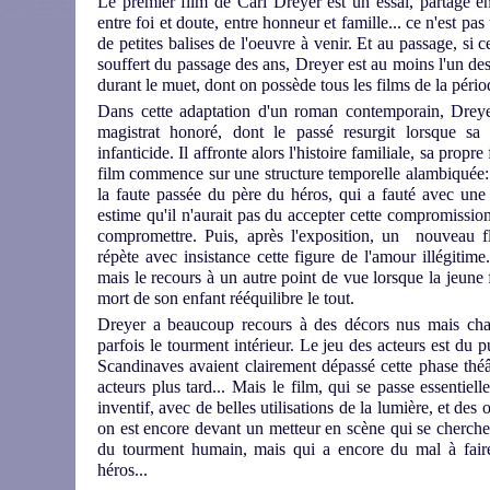
Le premier film de Carl Dreyer est un essai, partagé e
entre foi et doute, entre honneur et famille... ce n'est pas
de petites balises de l'oeuvre à venir. Et au passage, si 
souffert du passage des ans, Dreyer est au moins l'un des r
durant le muet, dont on possède tous les films de la périod
Dans cette adaptation d'un roman contemporain, Dreye
magistrat honoré, dont le passé resurgit lorsque sa f
infanticide. Il affronte alors l'histoire familiale, sa propre
film commence sur une structure temporelle alambiquée:
la faute passée du père du héros, qui a fauté avec une
estime qu'il n'aurait pas du accepter cette compromission. 
compromettre. Puis, après l'exposition, un nouveau fl
répète avec insistance cette figure de l'amour illégitim
mais le recours à un autre point de vue lorsque la jeune
mort de son enfant rééquilibre le tout.
Dreyer a beaucoup recours à des décors nus mais charg
parfois le tourment intérieur. Le jeu des acteurs est du 
Scandinaves avaient clairement dépassé cette phase théâ
acteurs plus tard... Mais le film, qui se passe essentiel
inventif, avec de belles utilisations de la lumière, et des
on est encore devant un metteur en scène qui se cherche, 
du tourment humain, mais qui a encore du mal à faire 
héros...