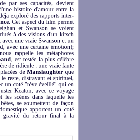
de par ses capacités, devient
 d'une histoire d'amour entre la
éja exploré des rapports inter-
ance
. Cet aspect du film permet
Meighan et Swanson se voient
berlués à des visions d'un kitsch
ns, avec une vraie Swanson et un
rd, avec une certaine émotion);
nous rappelle les métaphores
band
, est restée la plus célèbre
re de ridicule : une vraie faute
déplacées de
Manslaughter
que
e reste, distrayant et spirituel,
 un coté "rêve éveillé" qui en
 Buster Keaton, avec ce voyage
et les scènes dans laquelle les
bêtes, se soumettent de façon
domestique apportent un coté
 gravité du retour final à la