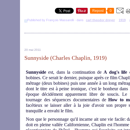
Repost
0
Published by François Massarelli
-
dans
carl theodor dreyer
1919
20 mai 2011
Sunnyside (Charles Chaplin, 1919)
Sunnyside
est, dans la continuation de
A dog's life
bobines. Ce serait le dernier, puisque après ce film Chapl
métrage (deux bobines) puis une année à un long métrage,
dont le titre est à peine ironique, c'est le bonheur dans
époque décidément apparement libre de soucis. Le f
tournage des séquences documentaires de
How to m
facétieux se laisser aller à la joie d'avoir son propre 
tranquille a envahi le film.
Non que le personnage qu'il incarne ait une vie facile: d
doit en pleine vallée Californienne, Chaplin est l'homme 