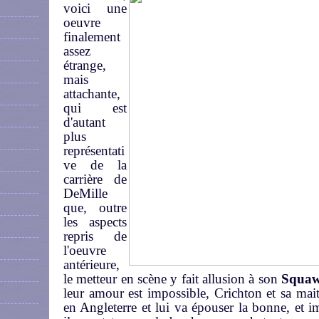
voici une
oeuvre
finalement
assez
étrange,
mais
attachante,
qui est
d'autant
plus
représentati
ve de la
carrière de
DeMille
que, outre
les aspects
repris de
l'oeuvre
antérieure,
le metteur en scène y fait allusion à son
Squa
leur amour est impossible, Crichton et sa maitr
en Angleterre et lui va épouser la bonne, et i