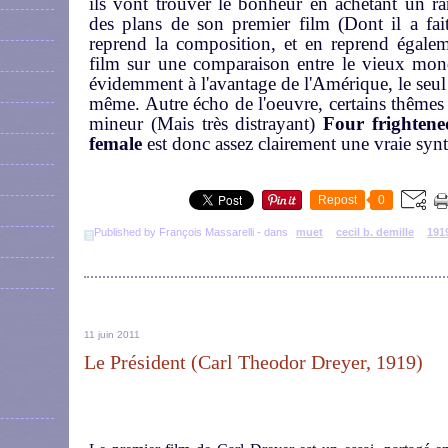
ils vont trouver le bonheur en achetant un r
des plans de son premier film (Dont il a fa
reprend la composition, et en reprend égaleme
film sur une comparaison entre le vieux mond
évidemment à l'avantage de l'Amérique, le seul 
même. Autre écho de l'oeuvre, certains thêmes d
mineur (Mais très distrayant)
Four frighten
female
est donc assez clairement une vraie synt
Repost
0
Published by François Massarelli
-
dans
muet
cecil b. demille
191
11 juin 2011
Le Président (Carl Theodor Dreyer, 1919)