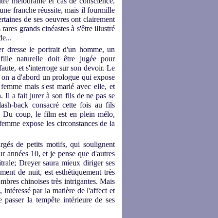
ntre mélodrame et cas de conscience,
 une franche réussite, mais il fourmille
certaines de ses oeuvres ont clairement
ares grands cinéastes à s'être illustré
e...
r dresse le portrait d'un homme, un
ille naturelle doit être jugée pour
 faute, et s'interroge sur son devoir. Le
 on a d'abord un prologue qui expose
 femme mais s'est marié avec elle, et
Il a fait jurer à son fils de ne pas se
ash-back consacré cette fois au fils
e. Du coup, le film est en plein mélo,
 femme expose les circonstances de la
és de petits motifs, qui soulignent
pur années 10, et je pense que d'autres
trale; Dreyer saura mieux diriger ses
lement de nuit, est esthétiquement très
 ombres chinoises très intrigantes. Mais
intéressé par la matière de l'affect et
passer la tempête intérieure de ses