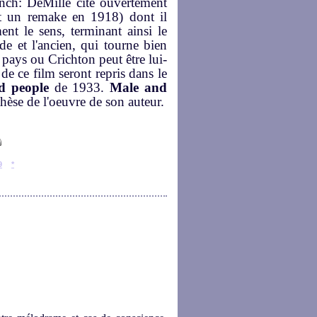
anch: DeMille cite ouvertement
it un remake en 1918) dont il
nt le sens, terminant ainsi le
e et l'ancien, qui tourne bien
pays ou Crichton peut être lui-
e ce film seront repris dans le
ed people
de 1933.
Male and
hèse de l'oeuvre de son auteur.
9
*