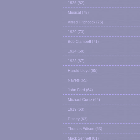
1925
(82)
Musical
(78)
Alfred Hitchcock
(76)
1929
(73)
Bob Clampett
(71)
1924
(69)
1923
(67)
Harold Lloyd
(65)
Navets
(65)
John Ford
(64)
Michael Curtiz
(64)
1919
(63)
Disney
(63)
Thomas Edison
(63)
Mack Sennett
(61)