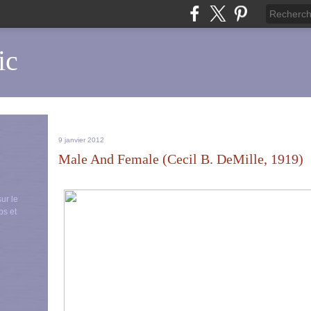
ic
9 janvier 2012
Male And Female (Cecil B. DeMille, 1919)
sur le
ps et