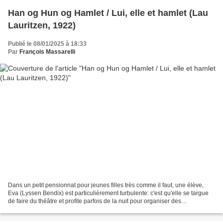
Han og Hun og Hamlet / Lui, elle et hamlet (Lau
Lauritzen, 1922)
Publié le 08/01/2025 à 18:33
Par
François Massarelli
Dans un petit pensionnat pour jeunes filles très comme il faut, une élève,
Eva (Lyssen Bendix) est particulièrement turbulente: c'est qu'elle se targue
de faire du théâtre et profite parfois de la nuit pour organiser des
représentations, aidée par des...