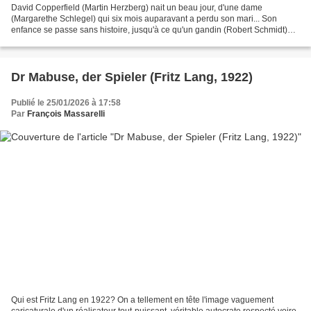
David Copperfield (Martin Herzberg) nait un beau jour, d'une dame
(Margarethe Schlegel) qui six mois auparavant a perdu son mari... Son
enfance se passe sans histoire, jusqu'à ce qu'un gandin (Robert Schmidt)
commence à tourner autour de sa maman... Quand...
Dr Mabuse, der Spieler (Fritz Lang, 1922)
Publié le 25/01/2026 à 17:58
Par
François Massarelli
Qui est Fritz Lang en 1922? On a tellement en tête l'image vaguement
caricaturale d'un réalisateur tout-puissant, véritable autocrate respecté voire