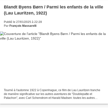
Blandt Byens Børn / Parmi les enfants de la ville
(Lau Lauritzen, 1922)
Publié le 27/01/2025 à 22:28
Par
François Massarelli
Tourné à l'automne 1922 à Copenhague, ce film de Lau Lauritzen tranche
de manière significative sur les autres aventures de "Doublepatte et
Patachon", avec Carl Schenstrom et Harald Madsen: toutes les autres
oeuvres antérieures ont en effet été tournées...