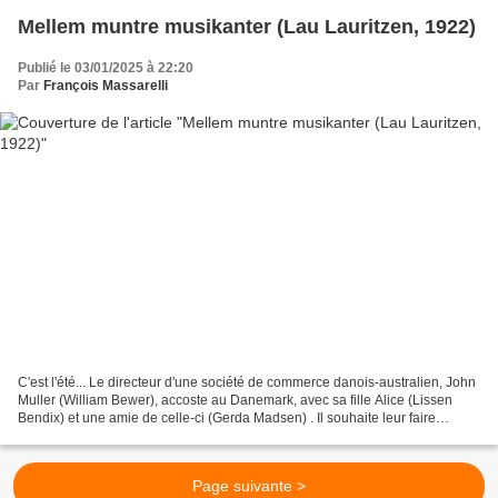
Mellem muntre musikanter (Lau Lauritzen, 1922)
Publié le 03/01/2025 à 22:20
Par
François Massarelli
C'est l'été... Le directeur d'une société de commerce danois-australien, John
Muller (William Bewer), accoste au Danemark, avec sa fille Alice (Lissen
Bendix) et une amie de celle-ci (Gerda Madsen) . Il souhaite leur faire
découvrir le pays, tout en rencontrant...
Page suivante >