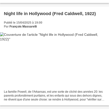
là, ce n'est pas non plus...
Night life in Hollywood (Fred Caldwell, 1922)
Publié le 15/04/2025 à 19:00
Par
François Massarelli
La famille Powell, de l'Arkansas, est une sorte de cliché des années 20: les
parents profondément puritains, et les enfants qui sous des dehors dignes,
ne rêvent que d'une seule chose: se rendre à Hollywood, pour "vérifier sur
place" si les turpitudes...