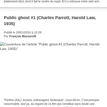
totalement idiot, dont il fait le centre du sujet. Et il y retrouve notre vieil ami
James Finlayson, en psychiatre...
Public ghost #1 (Charles Parrott, Harold Law,
1935)
Publié le 20/01/2024 à 22:29
Par
François Massarelli
"Farfelu (Adj.): bizarre, extravagant, fantasque", nous dit-on. C'est presque
raisonnable, tout ça, au regard de ce film qui constitue sans doute une