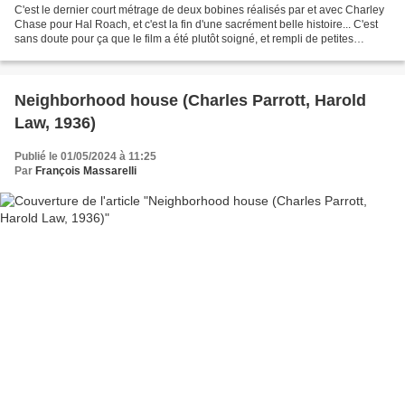
C'est le dernier court métrage de deux bobines réalisés par et avec Charley
Chase pour Hal Roach, et c'est la fin d'une sacrément belle histoire... C'est
sans doute pour ça que le film a été plutôt soigné, et rempli de petites
touches et clin d'yeux qui...
Neighborhood house (Charles Parrott, Harold
Law, 1936)
Publié le 01/05/2024 à 11:25
Par
François Massarelli