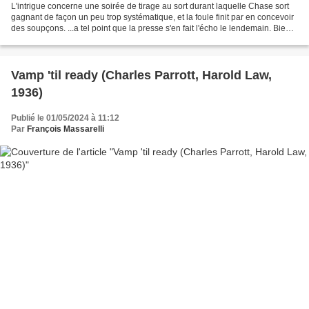
L'intrigue concerne une soirée de tirage au sort durant laquelle Chase sort
gagnant de façon un peu trop systématique, et la foule finit par en concevoir
des soupçons. ...a tel point que la presse s'en fait l'écho le lendemain. Bien
que sorti à la toute...
Vamp 'til ready (Charles Parrott, Harold Law,
1936)
Publié le 01/05/2024 à 11:12
Par
François Massarelli