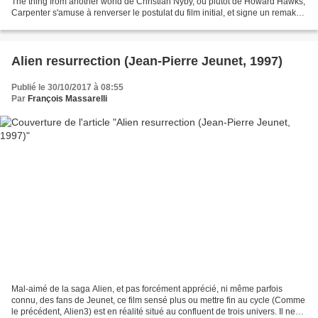
The thing from another world de Christian Nyby, ou plutôt de Howard Hawks,
Carpenter s'amuse à renverser le postulat du film initial, et signe un remake
qui aurait pu être rudement...
Alien resurrection (Jean-Pierre Jeunet, 1997)
Publié le 30/10/2017 à 08:55
Par
François Massarelli
Mal-aimé de la saga Alien, et pas forcément apprécié, ni même parfois
connu, des fans de Jeunet, ce film sensé plus ou mettre fin au cycle (Comme
le précédent, Alien3) est en réalité situé au confluent de trois univers. Il ne