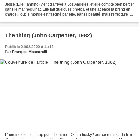
Jesse (Elle Fanning) vient d'arriver à Los Angeles, et elle compte bien percer
dans le mannequinat. Elle fait quelques photos, et une agence la prend en
charge. Tout le monde est fasciné par elle, par sa beauté, mais l'effet qu'elle
produit fait aussi...
The thing (John Carpenter, 1982)
Publié le 21/02/2020 à 11:13
Par
François Massarelli
L'homme est-il un loup pour l'homme... Ou un husky? ans ce remake du film