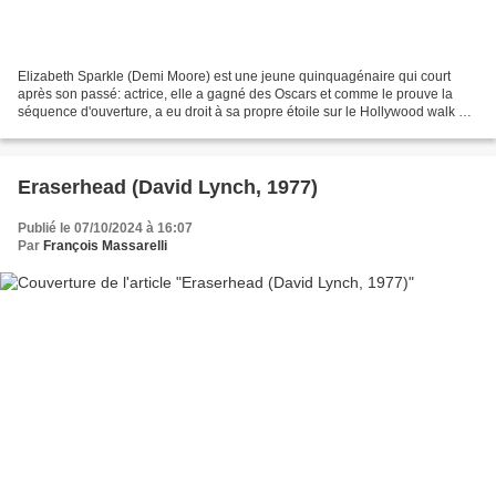
Elizabeth Sparkle (Demi Moore) est une jeune quinquagénaire qui court
après son passé: actrice, elle a gagné des Oscars et comme le prouve la
séquence d'ouverture, a eu droit à sa propre étoile sur le Hollywood walk of
fame... Mais maintenant, les gens...
Eraserhead (David Lynch, 1977)
Publié le 07/10/2024 à 16:07
Par
François Massarelli