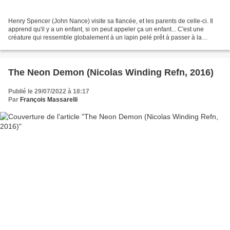
Henry Spencer (John Nance) visite sa fiancée, et les parents de celle-ci. Il
apprend qu'il y a un enfant, si on peut appeler ça un enfant... C'est une
créature qui ressemble globalement à un lapin pelé prêt à passer à la
casserole... J'admets que le film...
The Neon Demon (Nicolas Winding Refn, 2016)
Publié le 29/07/2022 à 18:17
Par
François Massarelli