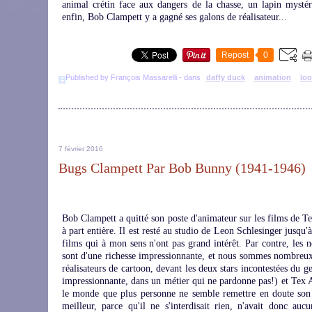
animal crétin face aux dangers de la chasse, un lapin mystéri
enfin, Bob Clampett y a gagné ses galons de réalisateur...
Repost
0
Published by François Massarelli
-
dans
daffy duck
animation
lo
7 février 2016
Bugs Clampett Par Bob Bunny (1941-1946)
Bob Clampett a quitté son poste d'animateur sur les films de T
à part entière. Il est resté au studio de Leon Schlesinger jusqu'à
films qui à mon sens n'ont pas grand intérêt. Par contre, les 
sont d'une richesse impressionnante, et nous sommes nombreux
réalisateurs de cartoon, devant les deux stars incontestées du 
impressionnante, dans un métier qui ne pardonne pas!) et Tex A
le monde que plus personne ne semble remettre en doute son 
meilleur, parce qu'il ne s'interdisait rien, n'avait donc auc