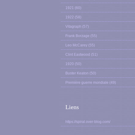
1921
(60)
1922
(58)
Vitagraph
(57)
Frank Borzage
(55)
Leo McCarey
(55)
Clint Eastwood
(51)
1920
(50)
Buster Keaton
(50)
Première guerre mondiale
(49)
Liens
https://spiral.over-blog.com/