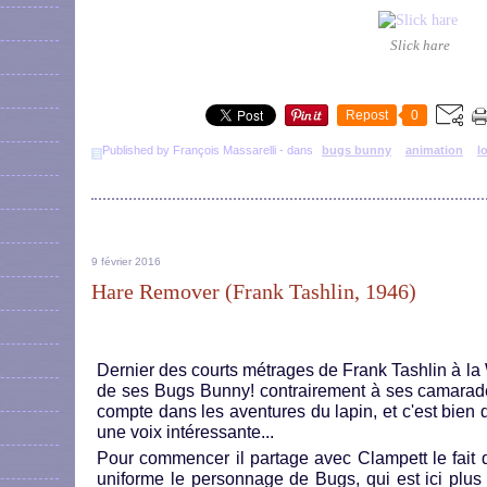
Slick hare
Repost
0
Published by François Massarelli
-
dans
bugs bunny
animation
l
9 février 2016
Hare Remover (Frank Tashlin, 1946)
Dernier des courts métrages de Frank Tashlin à la 
de ses Bugs Bunny! contrairement à ses camarades
compte dans les aventures du lapin, et c'est bien 
une voix intéressante...
Pour commencer il partage avec Clampett le fait de
uniforme le personnage de Bugs, qui est ici plus 