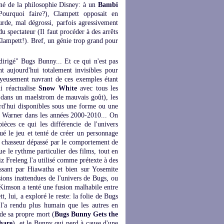
igné de la philosophie Disney: à un
Bambi
 Pourquoi faire?), Clampett opposait en
rde, mal dégrossi, parfois agressivement
 du spectateur (Il faut procéder à des arrêts
Clampett!). Bref, un génie trop grand pour
dirigé" Bugs Bunny... Et ce qui n'est pas
t aujourd'hui totalement invisibles pour
joyeusement navrant de ces exemples étant
i réactualise
Snow Wh
i
te
avec tous les
s dans un maelstrom de mauvais goût), les
rd'hui disponibles sous une forme ou une
ez Warner dans les années 2000-2010... On
èces ce qui les différencie de l'univers
oué le jeu et tenté de créer un personnage
u chasseur dépassé par le comportement de
ue le rythme particulier des films, tout en
iz Freleng l'a utilisé comme prétexte à des
ssant par Hiawatha et bien sur Yosemite
ions inattendues de l'univers de Bugs, ou
McKimson a tenté une fusion malhabile entre
, lui, a exploré le reste: la folie de Bugs
 l'a rendu plus humain que les autres en
 de sa propre mort (
Bugs Bunny Gets the
 hare
), et le Bunny qui perd à cause d'une