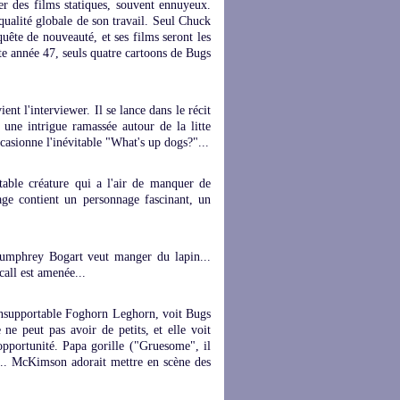
er des films statiques, souvent ennuyeux.
qualité globale de son travail. Seul Chuck
ête de nouveauté, et ses films seront les
tte année 47, seuls quatre cartoons de Bugs
ent l'interviewer. Il se lance dans le récit
 une intrigue ramassée autour de la litte
casionne l'inévitable "What's up dogs?"...
able créature qui a l'air de manquer de
ge contient un personnage fascinant, un
Humphrey Bogart veut manger du lapin...
call est amenée...
insupportable Foghorn Leghorn, voit Bugs
ne peut pas avoir de petits, et elle voit
opportunité. Papa gorille ("Gruesome", il
gé... McKimson adorait mettre en scène des