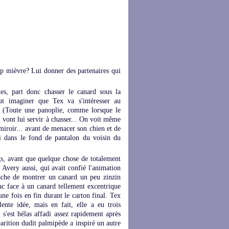
rop mièvre? Lui donner des partenaires qui
s, part donc chasser le canard sous la
t imaginer que Tex va s'intéresser au
es (Toute une panoplie, comme lorsque le
ont lui servir à chasser... On voit même
miroir... avant de menacer son chien et de
i dans le fond de pantalon du voisin du
gs, avant que quelque chose de totalement
 Avery aussi, qui avait confié l'animation
âche de montrer un canard un peu zinzin
nc face à un canard tellement excentrique
 une fois en fin durant le carton final. Tex
ente idée, mais en fait, elle a eu trois
s'est hélas affadi assez rapidement après
parition dudit palmipède a inspiré un autre