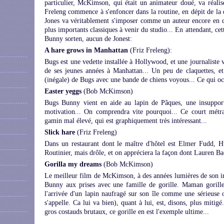
particulier, McKimson, qui était un animateur doué, va réalis
Freleng commence à s'enfoncer dans la routine, en dépit de la 
Jones va véritablement s'imposer comme un auteur encore en qu
plus importants classiques à venir du studio... En attendant, ce
Bunny sorten, aucun de Jonest:
A hare grows in Manhattan
(Friz Freleng):
Bugs est une vedette installée à Hollywood, et une journaliste vi
de ses jeunes années à Manhattan... Un peu de claquettes, et
(inégale) de Bugs avec une bande de chiens voyous... Ce qui oc
Easter yeggs
(Bob McKimson)
Bugs Bunny vient en aide au lapin de Pâques, une insupport
motivation... On comprendra vite pourquoi... Ce court métra
gamin mal élevé, qui est graphiquement très intéressant...
Slick hare
(Friz Freleng)
Dans un restaurant dont le maître d'hôtel est Elmer Fudd, 
Routinier, mais drôle, et on appréciera la façon dont Lauren Ba
Gorilla my dreams
(Bob McKimson)
Le meilleur film de McKimson, à des années lumières de son 
Bunny aux prises avec une famille de gorille. Maman gorille 
l'arrivée d'un lapin naufragé sur son île comme une sérieuse 
s'appelle. Ca lui va bien), quant à lui, est, disons, plus miti
gros costauds brutaux, ce gorille en est l'exemple ultime...