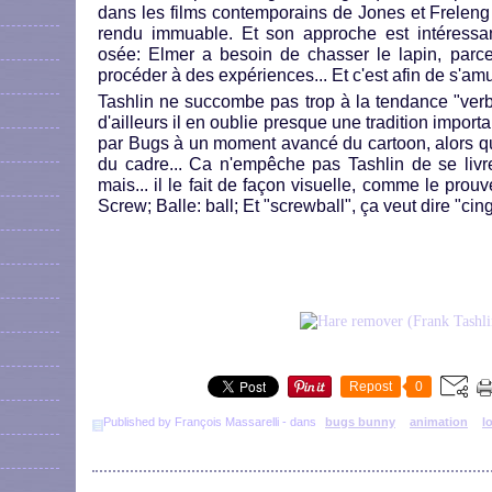
dans les films contemporains de Jones et Freleng q
rendu immuable. Et son approche est intéressant
osée: Elmer a besoin de chasser le lapin, parce 
procéder à des expériences... Et c'est afin de s'am
Tashlin ne succombe pas trop à la tendance "ver
d'ailleurs il en oublie presque une tradition importan
par Bugs à un moment avancé du cartoon, alors que 
du cadre... Ca n'empêche pas Tashlin de se livr
mais... il le fait de façon visuelle, comme le prouv
Screw; Balle: ball; Et "screwball", ça veut dire "cingl
Repost
0
Published by François Massarelli
-
dans
bugs bunny
animation
l