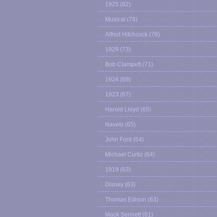
1925
(82)
Musical
(78)
Alfred Hitchcock
(76)
1929
(73)
Bob Clampett
(71)
1924
(69)
1923
(67)
Harold Lloyd
(65)
Navets
(65)
John Ford
(64)
Michael Curtiz
(64)
1919
(63)
Disney
(63)
Thomas Edison
(63)
Mack Sennett
(61)