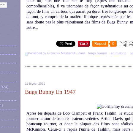
pour lui, mis une fois sur le ring (Après une notable et
compréhensible), il va triompher de façon systématique au c
façon de finir un cartoon qui aurait pu durer très longtemps, 
de tout, y compris de la matière filmique représentée par les f
sans doute pas le plus réjouissant des films de Bugs Bunny, ma
autre...
Repost
0
Published by François Massarelli
-
dans
bugs bunny
animation
l
11 février 2016
1924)
Bugs Bunny En 1947
4)
Après les départs de Bob Clampett et Frank Tashlin, le studi
tourner autour de trois réalisateurs vedettes. Arthur Davis, qui
beaucoup tourner, et donc la plupart des films sont réalis
McKimson. Celui-ci a repris l'unité de Tashlin, mais leurs 