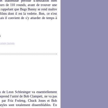
 inattendue période d'hésitation bien
ours de 110 rounds, avant de trouver une
en rappelant que Bugs Bunny se rend maître
ilms dont il est la vedette. Bon, ce n'est
is il convient de s'y attarder de temps à
ooney tunes
o de Leon Schlesinger va essentiellement
 reprend l'unité de Bob Clampett, ne va pas
és par Friz Freleng, Chuck Jones et Bob
styles sont totalement dissemblables. En