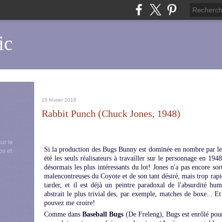
ic
16 février 2016
Rabbit Punch (Chuck Jones, 1948)
sur le
Si la production des Bugs Bunny est dominée en nombre par l
ps et
été les seuls réalisateurs à travailler sur le personnage en 19
désormais les plus intéressants du lot! Jones n'a pas encore so
malencontreuses du Coyote et de son tant désiré, mais trop rapid
tarder, et il est déjà un peintre paradoxal de l'absurdité hu
abstrait le plus trivial des, par exemple, matches de boxe... Et
pouvez me croire!
Comme dans
Baseball Bugs
(De Freleng), Bugs est enrôlé pour