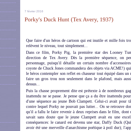
7 février 2016
Porky's Duck Hunt (Tex Avery, 1937)
Que faire d'un héros de cartoon qui est inutile et mille fois t
relèvent le niveau, tout simplement...
Dans ce film, Porky Pig, la première star des Looney Tune
direction de Tex Avery. Dès la première séquence, on peu
personnage, puisqu'il détaille un certain nombre d'accessoir
coyote de Chuck Jones commandera des objets via ACME!) qui v
le héros contempler son reflet en chasseur tout équipé dans un 
faire un gros trou non seulement dans le plafond, mais auss
dessus...
Puis la chasse proprement dite est prétexte à de nombreux ga
inattendu ne se passe. Je pense que ça a du être inattendu pour
d'une séquence au jeune Bob Clampett. Celui-ci avait pour t
contre lequel Porky ne pouvait pas lutter... On se retrouve do
qu'il a fallu le faire revenir à deux reprises dans le film, dont
savait sans doute que le jeune Clampett avait eu une excell
conséquences: le canard est devenu une star, Daffy Duck (Qui 
avoir été une merveille d'anarchisme poétique à poil dur); l'ap