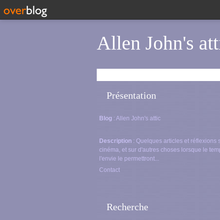
Allen John's att
Présentation
Blog
: Allen John's attic
Description
: Quelques articles et réflexions 
cinéma, et sur d'autres choses lorsque le tem
l'envie le permettront...
Contact
Recherche