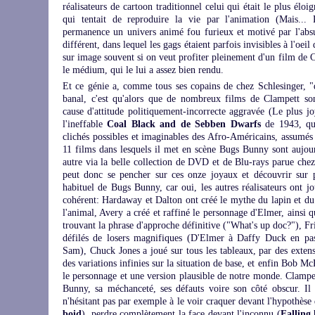
réalisateurs de cartoon traditionnel celui qui était le plus élo
qui tentait de reproduire la vie par l'animation (Mais...
permanence un univers animé fou furieux et motivé par l'absu
différent, dans lequel les gags étaient parfois invisibles à l'oeil
sur image souvent si on veut profiter pleinement d'un film de 
le médium, qui le lui a assez bien rendu.
Et ce génie a, comme tous ses copains de chez Schlesinger, "
banal, c'est qu'alors que de nombreux films de Clampett son
cause d'attitude politiquement-incorrecte aggravée (Le plus 
l'ineffable
Coal Black and de Sebben Dwarfs
de 1943, qu
clichés possibles et imaginables des Afro-Américains, assumé
11 films dans lesquels il met en scène Bugs Bunny sont aujou
autre via la belle collection de DVD et de Blu-rays parue ch
peut donc se pencher sur ces onze joyaux et découvrir sur pi
habituel de Bugs Bunny, car oui, les autres réalisateurs ont j
cohérent: Hardaway et Dalton ont créé le mythe du lapin et d
l'animal, Avery a créé et raffiné le personnage d'Elmer, ainsi q
trouvant la phrase d'approche définitive ("What's up doc?"), Fr
défilés de losers magnifiques (D'Elmer à Daffy Duck en pa
Sam), Chuck Jones a joué sur tous les tableaux, par des extens
des variations infinies sur la situation de base, et enfin Bob 
le personnage et une version plausible de notre monde. Clampett
Bunny, sa méchanceté, ses défauts voire son côté obscur. Il
n'hésitant pas par exemple à le voir craquer devant l'hypothèse
boid
), perdre complètement la face devant l'inconnu (
Falling