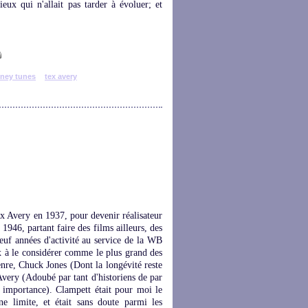
eux qui n'allait pas tarder à évoluer; et
oney tunes
tex avery
ex Avery en 1937, pour devenir réalisateur
 1946, partant faire des films ailleurs, des
neuf années d'activité au service de la WB
 à le considérer comme le plus grand des
genre, Chuck Jones (Dont la longévité reste
very (Adoubé par tant d'historiens de par
importance). Clampett était pour moi le
une limite, et était sans doute parmi les