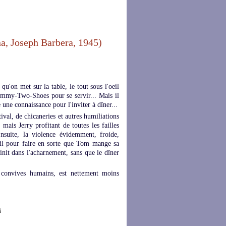
, Joseph Barbera, 1945)
u'on met sur la table, le tout sous l'oeil
Mammy-Two-Shoes pour se servir... Mais il
 une connaissance pour l'inviter à dîner...
tival, de chicaneries et autres humiliations
ais Jerry profitant de toutes les failles
nsuite, la violence évidemment, froide,
eil pour faire en sorte que Tom mange sa
finit dans l'acharnement, sans que le dîner
s convives humains, est nettement moins