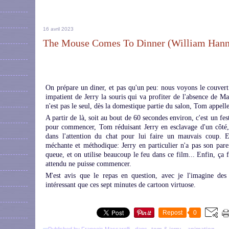
16 avril 2023
The Mouse Comes To Dinner (William Hanna
On prépare un diner, et pas qu'un peu: nous voyons le couvert q
impatient de Jerry la souris qui va profiter de l'absence de 
n'est pas le seul, dès la domestique partie du salon, Tom appelle
A partir de là, soit au bout de 60 secondes environ, c'est un fes
pour commencer, Tom réduisant Jerry en esclavage d'un côté, m
dans l'attention du chat pour lui faire un mauvais coup. E
méchante et méthodique: Jerry en particulier n'a pas son par
queue, et on utilise beaucoup le feu dans ce film... Enfin, ça 
attendu ne puisse commencer.
M'est avis que le repas en question, avec je l'imagine de
intéressant que ces sept minutes de cartoon virtuose.
Repost
0