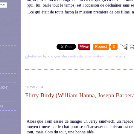
(qui, lui, oarle tout le temps) est l'occasion de déchaîner sans se
...ce qui était de toute façon la mission première de ces films, 
Repost
0
Published by François Massarelli
-
dans
animation
tom & jerry
18 avril 2023
1924)
Flirty Birdy (William Hanna, Joseph Barber
4)
Alors que Tom essaie de manger un Jerry sandwich, un rapace s'
moyen trouvé par le chat pour se débarrasser de l'oiseau est de
tout, mais alors du tout, une bonne idée.