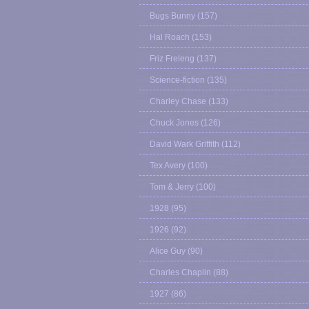
Bugs Bunny
(157)
Hal Roach
(153)
Friz Freleng
(137)
Science-fiction
(135)
Charley Chase
(133)
Chuck Jones
(126)
David Wark Griffith
(112)
Tex Avery
(100)
Tom & Jerry
(100)
1928
(95)
1926
(92)
Alice Guy
(90)
Charles Chaplin
(88)
1927
(86)