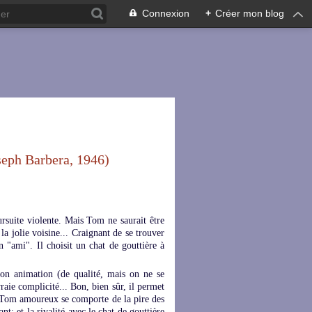
Connexion
+
Créer mon blog
eph Barbera, 1946)
rsuite violente. Mais Tom ne saurait être
la jolie voisine... Craignant de se trouver
on "ami". Il choisit un chat de gouttière à
on animation (de qualité, mais on ne se
raie complicité... Bon, bien sûr, il permet
e Tom amoureux se comporte de la pire des
t; et la rivalité avec le chat de gouttière