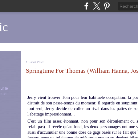
ic
18 avril 2023
Springtime For Thomas (William Hanna, Jos
sur le
ps et
Jerry vient trouver Tom pour leur habituele occupation: la pou
distrait de son passe-temps du moment: il regarde en soupirant 
tout seul, Jerry décide de coller un rival dans les pattes de s
l'abattage impressionnant...
C'est un film assez étonnant, non pour son déroulement ou s
refait pas): il révèle qu'au fond, les deux personnages ont une v
aussi d'accumuler une bonne dose de gags basés sur le fait qu
façons, avec un tel dosage de mièvrerie que ça en devient hilaran