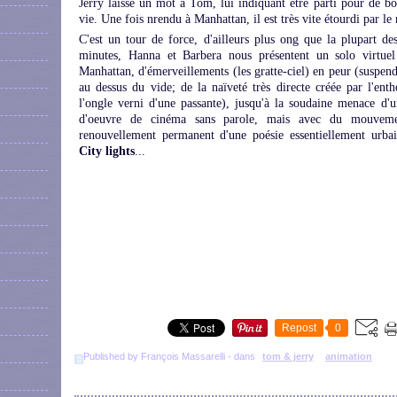
Jerry laisse un mot à Tom, lui indiquant être parti pour de bo
vie. Une fois nrendu à Manhattan, il est très vite étourdi par le 
C'est un tour de force, d'ailleurs plus ong que la plupart 
minutes, Hanna et Barbera nous présentent un solo virtuel
Manhattan, d'émerveillements (les gratte-ciel) en peur (suspe
au dessus du vide; de la naïveté très directe créée par l'ent
l'ongle verni d'une passante), jusqu'à la soudaine menace d'
d'oeuvre de cinéma sans parole, mais avec du mouvemen
renouvellement permanent d'une poésie essentiellement urb
City lights
...
Repost
0
Published by François Massarelli
-
dans
tom & jerry
animation