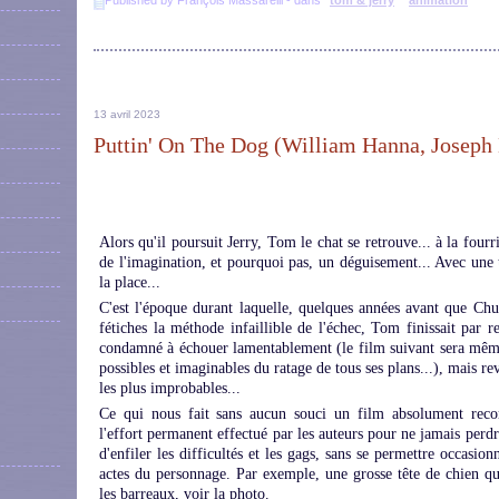
Published by François Massarelli
-
dans
tom & jerry
animation
13 avril 2023
Puttin' On The Dog (William Hanna, Joseph 
Alors qu'il poursuit Jerry, Tom le chat se retrouve... à la fourr
de l'imagination, et pourquoi pas, un déguisement... Avec une t
la place...
C'est l'époque durant laquelle, quelques années avant que Chu
fétiches la méthode infaillible de l'échec, Tom finissait par 
condamné à échouer lamentablement (le film suivant sera même 
possibles et imaginables du ratage de tous ses plans...), mais re
les plus improbables...
Ce qui nous fait sans aucun souci un film absolument rec
l'effort permanent effectué par les auteurs pour ne jamais perdre 
d'enfiler les difficultés et les gags, sans se permettre occasi
actes du personnage. Par exemple, une grosse tête de chien qui
les barreaux, voir la photo.