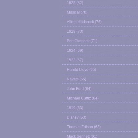
1925
(82)
Musical
(78)
Alfred Hitchcock
(76)
1929
(73)
Bob Clampett
(71)
1924
(69)
1923
(67)
Harold Lloyd
(65)
Navets
(65)
John Ford
(64)
Michael Curtiz
(64)
1919
(63)
Disney
(63)
Thomas Edison
(63)
Mack Sennett
(61)