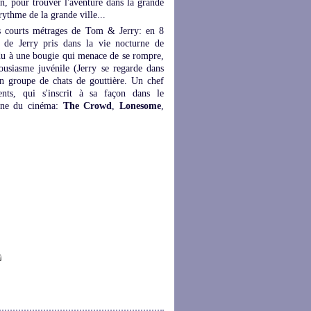
n, pour trouver l'aventure dans la grande
rythme de la grande ville...
des courts métrages de Tom & Jerry: en 8
 de Jerry pris dans la vie nocturne de
ndu à une bougie qui menace de se rompre,
housiasme juvénile (Jerry se regarde dans
un groupe de chats de gouttière. Un chef
ts, qui s'inscrit à sa façon dans le
aine du cinéma:
The Crowd
,
Lonesome
,