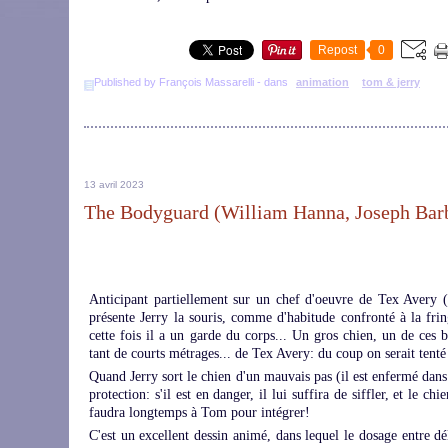
Repost
0
Published by François Massarelli
-
dans
animation
tom & jerry
13 avril 2023
The Bodyguard (William Hanna, Joseph Barb
Anticipant partiellement sur un chef d'oeuvre de Tex Avery (
présente Jerry la souris, comme d'habitude confronté à la fri
cette fois il a un garde du corps... Un gros chien, un de ces
tant de courts métrages... de Tex Avery: du coup on serait tenté
Quand Jerry sort le chien d'un mauvais pas (il est enfermé dans
protection: s'il est en danger, il lui suffira de siffler, et le c
faudra longtemps à Tom pour intégrer!
C'est un excellent dessin animé, dans lequel le dosage entre dé