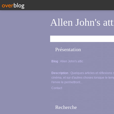
Allen John's att
Présentation
Blog
: Allen John's attic
Description
: Quelques articles et réflexions 
cinéma, et sur d'autres choses lorsque le tem
l'envie le permettront...
Contact
Recherche