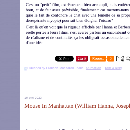
C'est un "petit" film, extrêmement bien accompli, mais entière
bout, et de fait assez prévisible, finalement: car mettons-nous
quoi le fait de confondre le chat avec une femelle de sa propr
désespérante myopie) pourrait bien éloigner l'oiseau?
C'est là qu'on voit que la rigueur affichée par Hanna et Barber
réelle portée à leurs films, s'est avérée parfois un encombrant d
de réalisme et de continuité, ça les obligeait occasionnellemen
d'une idée...
Repost
0
Published by François Massarelli
-
dans
animation
tom & jerry
16 avril 2023
Mouse In Manhattan (William Hanna, Joseph