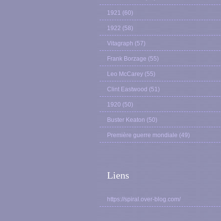
1921
(60)
1922
(58)
Vitagraph
(57)
Frank Borzage
(55)
Leo McCarey
(55)
Clint Eastwood
(51)
1920
(50)
Buster Keaton
(50)
Première guerre mondiale
(49)
Liens
https://spiral.over-blog.com/