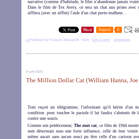
narrative (comme d'habitude, le film n'abandonne jamais vraime
Dans le film de Tex Avery, ce sera un chat aux prises avec u
sifflera (avec un sifflet) l'aide d'un chat porte-malheur...
Repost
0
Published by François Massarelli
-
dans
tom & jerry
animation
9 avril 2023
The Million Dollar Cat (William Hanna, Joe
Tom reçoit un télégramme, l'informant qu'il hérite d'un mil
condition: pour toucher le pactole il lui faudra s'abstenir de
contre une souris.
Comme son prédecesseur,
The zoot cat
, ce film de 1944 montre
sont désormais sous une forte influence, celle de leur voisin
même aurait sans aucun souci pu être celle d'un cartoon ave