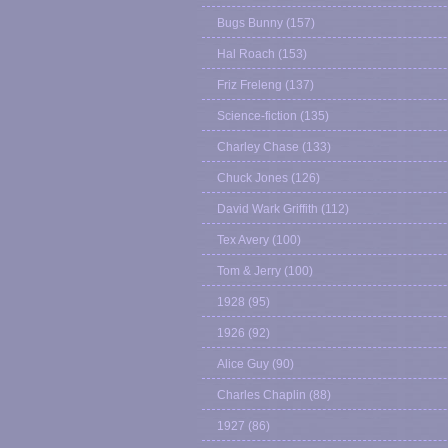
Bugs Bunny
(157)
Hal Roach
(153)
Friz Freleng
(137)
Science-fiction
(135)
Charley Chase
(133)
Chuck Jones
(126)
David Wark Griffith
(112)
Tex Avery
(100)
Tom & Jerry
(100)
1928
(95)
1926
(92)
Alice Guy
(90)
Charles Chaplin
(88)
1927
(86)