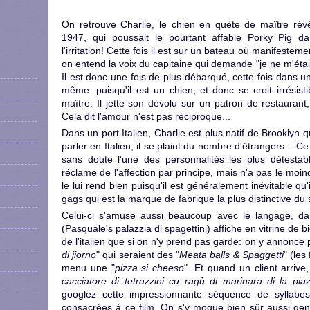
On retrouve Charlie, le chien en quête de maître ré
1947, qui poussait le pourtant affable Porky Pig d
l'irritation! Cette fois il est sur un bateau où manifesteme
on entend la voix du capitaine qui demande "je ne m'étai
Il est donc une fois de plus débarqué, cette fois dans un
même: puisqu'il est un chien, et donc se croit irrésis
maître. Il jette son dévolu sur un patron de restauran
Cela dit l'amour n'est pas réciproque...
Dans un port Italien, Charlie est plus natif de Brooklyn 
parler en Italien, il se plaint du nombre d'étrangers... Ce
sans doute l'une des personnalités les plus détestable
réclame de l'affection par principe, mais n'a pas le moi
le lui rend bien puisqu'il est généralement inévitable qu
gags qui est la marque de fabrique la plus distinctive du
Celui-ci s'amuse aussi beaucoup avec le langage, dan
(Pasquale's palazzia di spagettini) affiche en vitrine de 
de l'italien que si on n'y prend pas garde: on y annonce
di jiorno
" qui seraient des "
Meata balls & Spaggetti
" (les
menu une "
pizza si cheeso
". Et quand un client arrive
cacciatore di tetrazzini cu ragù di marinara di la piaz
googlez cette impressionnante séquence de syllabes
consacrées à ce film. On s'y moque bien sûr aussi gen