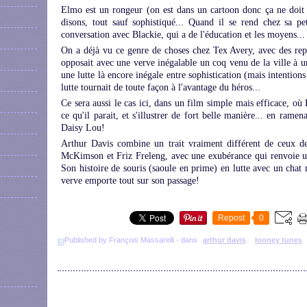
Elmo est un rongeur (on est dans un cartoon donc ça ne doit 
disons, tout sauf sophistiqué... Quand il se rend chez sa p
conversation avec Blackie, qui a de l'éducation et les moyens... L
On a déjà vu ce genre de choses chez Tex Avery, avec des rep
opposait avec une verve inégalable un coq venu de la ville à un
une lutte là encore inégale entre sophistication (mais intentions
lutte tournait de toute façon à l'avantage du héros...
Ce sera aussi le cas ici, dans un film simple mais efficace, où
ce qu'il parait, et s'illustrer de fort belle manière... en ram
Daisy Lou!
Arthur Davis combine un trait vraiment différent de ceux d
McKimson et Friz Freleng, avec une exubérance qui renvoie u
Son histoire de souris (saoule en prime) en lutte avec un chat n
verve emporte tout sur son passage!
Repost
0
Published by François Massarelli
-
dans
arthur davis
looney tunes