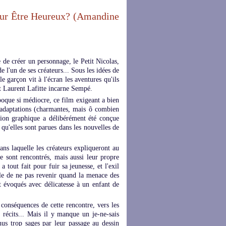
Pour Être Heureux? (Amandine
de créer un personnage, le Petit Nicolas,
 l'un de ses créateurs... Sous les idées de
 garçon vit à l'écran les aventures qu'ils
et Laurent Lafitte incarne Sempé.
oque si médiocre, ce film exigeant a bien
s adaptations (charmantes, mais ô combien
tion graphique a délibérément été conçue
 qu'elles sont parues dans les nouvelles de
dans laquelle les créateurs expliqueront au
se sont rencontrés, mais aussi leur propre
tout fait pour fuir sa jeunesse, et l'exil
lle de ne pas revenir quand la menace des
t évoqués avec délicatesse à un enfant de
conséquences de cette rencontre, vers les
 récits... Mais il y manque un je-ne-sais
nus trop sages par leur passage au dessin