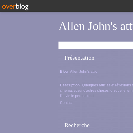
Allen John's att
Présentation
Blog
: Allen John's attic
Description
: Quelques articles et réflexions 
cinéma, et sur d'autres choses lorsque le tem
l'envie le permettront...
Contact
Recherche