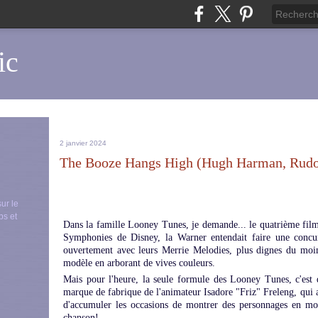
ic
2 janvier 2024
The Booze Hangs High (Hugh Harman, Rudol
sur le
ps et
Dans la famille Looney Tunes, je demande... le quatrième film
Symphonies de Disney, la Warner entendait faire une concurr
ouvertement avec leurs Merrie Melodies, plus dignes du moins
modèle en arborant de vives couleurs.
Mais pour l'heure, la seule formule des Looney Tunes, c'est
marque de fabrique de l'animateur Isadore "Friz" Freleng, qui a
d'accumuler les occasions de montrer des personnages en mo
chanson!