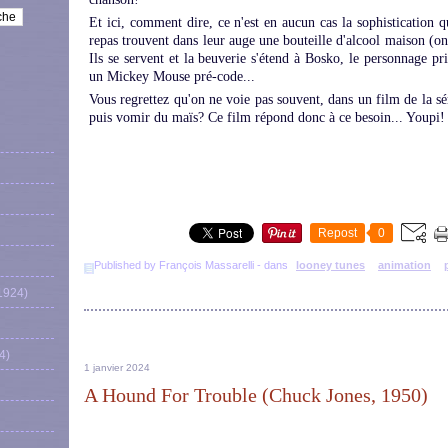
Et ici, comment dire, ce n'est en aucun cas la sophistication 
repas trouvent dans leur auge une bouteille d'alcool maison (on e
Ils se servent et la beuverie s'étend à Bosko, le personnage pr
un Mickey Mouse pré-code...
Vous regrettez qu'on ne voie pas souvent, dans un film de la sé
puis vomir du maïs? Ce film répond donc à ce besoin... Youpi!
Repost
0
Published by François Massarelli
-
dans
looney tunes
animation
1924)
4)
1 janvier 2024
A Hound For Trouble (Chuck Jones, 1950)