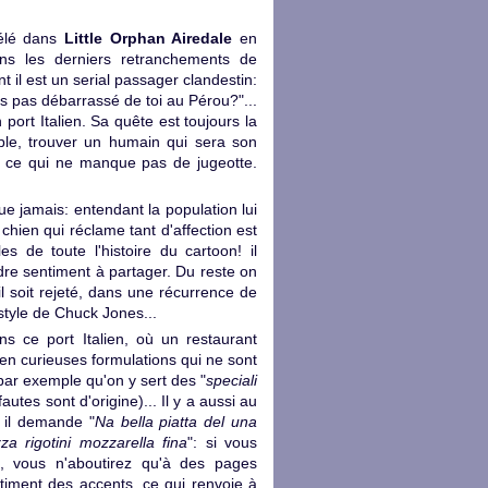
vélé dans
Little Orphan Airedale
en
ans les derniers retranchements de
nt il est un serial passager clandestin:
s pas débarrassé de toi au Pérou?"...
 port Italien. Sa quête est toujours la
tible, trouver un humain qui sera son
t, ce qui ne manque pas de jugeotte.
que jamais: entendant la population lui
 chien qui réclame tant d'affection est
s de toute l'histoire du cartoon! il
ndre sentiment à partager. Du reste on
'il soit rejeté, dans une récurrence de
 style de Chuck Jones...
s ce port Italien, où un restaurant
bien curieuses formulations qui ne sont
 par exemple qu'on y sert des "
speciali
 fautes sont d'origine)... Il y a aussi au
, il demande "
Na bella piatta del una
za rigotini mozzarella fina
": si vous
, vous n'aboutirez qu'à des pages
timent des accents, ce qui renvoie à