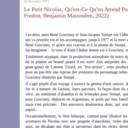
30 décembre 2023
Le Petit Nicolas, Qu'est-Ce Qu'on Attend 
Fredon, Benjamin Massoubre, 2022)
Les deux amis René Goscinny et Jean-Jacques Sempé ont l'idée 
qui va prendre vie et les accompagner, jusqu'à 1977 et la mort de
René Goscinny, et grâce aux crayons et à la plume de Sempé, le
lui imaginent... la voix d'Alain Chabat donne vie à Goscinny, 
Totalement atypique, dans la production normalisée de notre ép
du se planter en beauté quand il est sorti! Aux antipodes de
gnan-gnan) de Laurent Tirard, en "live-action", cette produc
pour ne pas être une reprise des aventures du personnage telles
Goscinny illustrées par Sempé...
Il s'agit plutôt d'un voyage à travers la genèse d'une oeuvre, 
fur et à mesure de l'action, leurs parcours, la façon dont ils 
vécu: un sentiment d'abandon et de brimades pour Sempé, qui a 
pour Goscinny, déplacés en Argentines, et priés par leur fami
nazis s'est précisée... Des souvenirs douloureux donc, qui son
papier...
Occasionnellement, le film bifurque, comme pour illustrer les 
aventures de Nicolas avec une poignée d'anecdotes, tirées des
quoi, un décalage qui était si savoureux dans les récits, deve