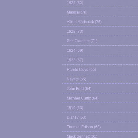
1925
(82)
Musical
(78)
Alfred Hitchcock
(76)
1929
(73)
Bob Clampett
(71)
1924
(69)
1923
(67)
Harold Lloyd
(65)
Navets
(65)
John Ford
(64)
Michael Curtiz
(64)
1919
(63)
Disney
(63)
Thomas Edison
(63)
Mack Sennett
(61)