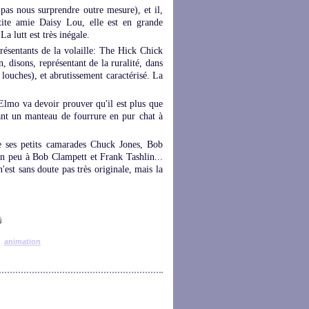
pas nous surprendre outre mesure), et il,
etite amie Daisy Lou, elle est en grande
a lutt est très inégale.
résentants de la volaille: The Hick Chick
, disons, représentant de la ruralité, dans
 louches), et abrutissement caractérisé. La
 Elmo va devoir prouver qu'il est plus que
enant un manteau de fourrure en pur chat à
e ses petits camarades Chuck Jones, Bob
n peu à Bob Clampett et Frank Tashlin...
'est sans doute pas très originale, mais la
animation