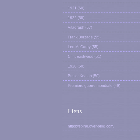
1921
(60)
1922
(58)
Vitagraph
(57)
Frank Borzage
(55)
Leo McCarey
(55)
Clint Eastwood
(51)
1920
(50)
Buster Keaton
(50)
Première guerre mondiale
(49)
Liens
https://spiral.over-blog.com/