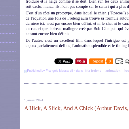
froidure et la neige comme il se doit. Bien sûr, les deux anima
soit exclu, mais... ils n'ont pas compté sur le canari qui a plus d
C'est d'un côté un prototype, dans lequel le chien ("Roscoe") j
de l'équation une fois de Freleng aura trouvé sa formule autou
dernière ici, n'est pas encore bien défini, et ni le chat ni le ca
un canari que l'oiseau malingre créé par Bob Clampett qui év
ne sont encore bien définis...
De l'autre, c'est un excellent film dans lequel l'intrigue est 
enjeux parfaitement définis, l'animation splendide et le timing
Repost
0
Published by François Massarelli
-
dans
friz freleng
animation
lo
1 janvier 2024
A Hick, A Slick, And A Chick (Arthur Davis,