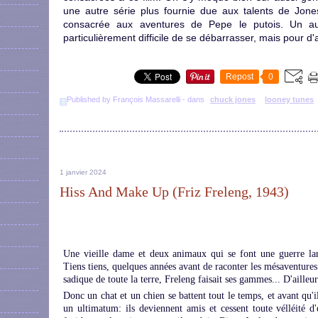
une autre série plus fournie due aux talents de Jone
consacrée aux aventures de Pepe le putois. Un autr
particulièrement difficile de se débarrasser, mais pour d'a
Repost
0
Published by François Massarelli
-
dans
chuck jones
looney tunes
1 janvier 2024
Hiss And Make Up (Friz Freleng, 1943)
Une vieille dame et deux animaux qui se font une guerre larv
Tiens tiens, quelques années avant de raconter les mésaventures 
sadique de toute la terre, Freleng faisait ses gammes... D'ailleur
Donc un chat et un chien se battent tout le temps, et avant qu'il
un ultimatum: ils deviennent amis et cessent toute vélléité d