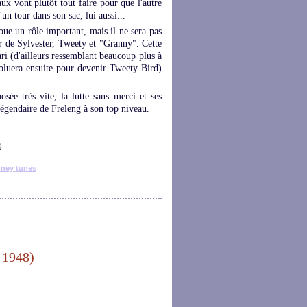
ux vont plutôt tout faire pour que l'autre
'un tour dans son sac, lui aussi...
oue un rôle important, mais il ne sera pas
r de Sylvester, Tweety et "Granny". Cette
nari (d'ailleurs ressemblant beaucoup plus à
oluera ensuite pour devenir Tweety Bird)
posée très vite, la lutte sans merci et ses
 légendaire de Freleng à son top niveau.
oney tunes
 1948)