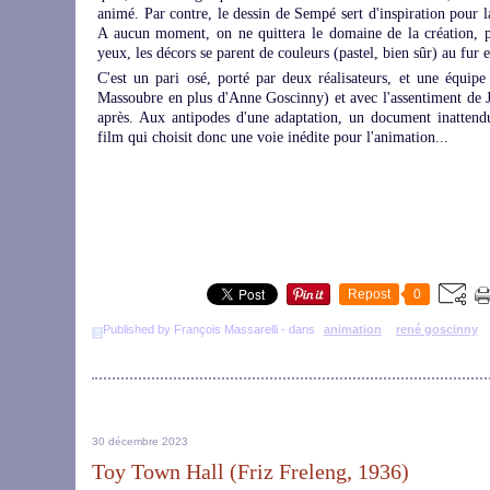
animé. Par contre, le dessin de Sempé sert d'inspiration pour l
A aucun moment, on ne quittera le domaine de la création, pa
yeux, les décors se parent de couleurs (pastel, bien sûr) au fur e
C'est un pari osé, porté par deux réalisateurs, et une équipe
Massoubre en plus d'Anne Goscinny) et avec l'assentiment de
après. Aux antipodes d'une adaptation, un document inattendu
film qui choisit donc une voie inédite pour l'animation...
Repost
0
Published by François Massarelli
-
dans
animation
rené goscinny
30 décembre 2023
Toy Town Hall (Friz Freleng, 1936)