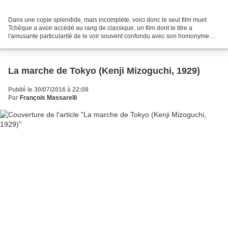
Dans une copie splendide, mais incomplète, voici donc le seul film muet
Tchèque a avoir accédé au rang de classique, un film dont le titre a
l'amusante particularité de le voir souvent confondu avec son homonyme
suédois, réalisé par Mauritz Stiller, mais...
La marche de Tokyo (Kenji Mizoguchi, 1929)
Publié le 30/07/2016 à 22:08
Par
François Massarelli