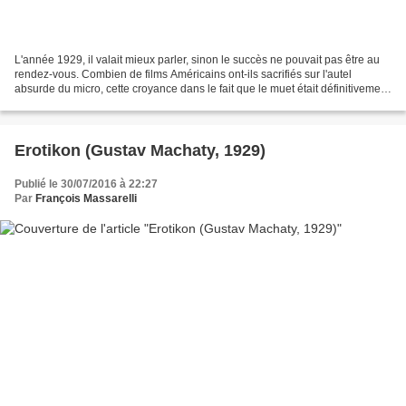
L'année 1929, il valait mieux parler, sinon le succès ne pouvait pas être au
rendez-vous. Combien de films Américains ont-ils sacrifiés sur l'autel
absurde du micro, cette croyance dans le fait que le muet était définitivement
révolu? Du reste, peu de...
Erotikon (Gustav Machaty, 1929)
Publié le 30/07/2016 à 22:27
Par
François Massarelli