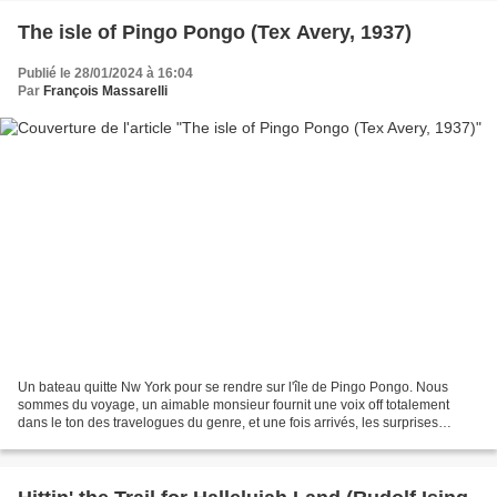
The isle of Pingo Pongo (Tex Avery, 1937)
Publié le 28/01/2024 à 16:04
Par
François Massarelli
Un bateau quitte Nw York pour se rendre sur l'île de Pingo Pongo. Nous
sommes du voyage, un aimable monsieur fournit une voix off totalement
dans le ton des travelogues du genre, et une fois arrivés, les surprises
loufoques nous attendent sur l'île......