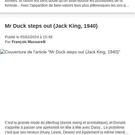
années: la raison est sans doute qu'on avait épuisé les possibilités de la
formule... Avec l'apparition de faire-valoirs tous plus pittoresques les uns que
les autres, le personnage s'était...
Mr Duck steps out (Jack King, 1940)
Publié le 05/02/2024 à 15:49
Par
François Massarelli
C'est la grande mode du jitterbug (danse swing et acrobatique), et Donald
s'apprête à passer une aprèsmidi en tête à tête avec Daisy... Le problème
c'est que ses neveux (Huey, Lewie, Dewie) ont également la même intention.