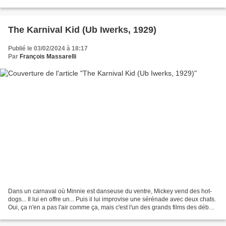
La concurrence pour danser avec...
The Karnival Kid (Ub Iwerks, 1929)
Publié le 03/02/2024 à 18:17
Par
François Massarelli
Dans un carnaval où Minnie est danseuse du ventre, Mickey vend des hot-
dogs... Il lui en offre un... Puis il lui improvise une sérénade avec deux chats.
Oui, ça n'en a pas l'air comme ça, mais c'est l'un des grands films des débuts
de Mickey Mouse, quand...