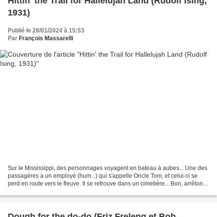
Hittin' the Trail for Hallelujah Land (Rudolf Ising,
1931)
Publié le 28/01/2024 à 15:53
Par
François Massarelli
Sur le Mississippi, des personnages voyagent en bateau à aubes... Une des
passagères a un employé (hum...) qui s'appelle Oncle Tom, et celui-ci se
perd en route vers le fleuve. Il se retrouve dans un cimetière... Bon, arrêtons-
nous même si ce film semble...
Dough for the do-do (Friz Freleng et Bob