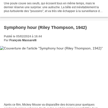
Une poule couve ses oeufs, qui écosent tous en même temps, mais le
dernier réserve une surprise: une autruche. La bête est inévitablement la
plus turbulente des "poussins", et va très vite échapper à la surveillance de
sa "maman". Il va aussi tomber dans...
Symphony hour (Riley Thompson, 1942)
Publié le 05/02/2024 à 16:44
Par
François Massarelli
Après ce film, Mickey Mouse va disparaître des écrans pour quelques