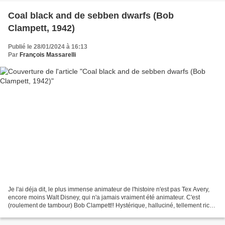
Coal black and de sebben dwarfs (Bob
Clampett, 1942)
Publié le 28/01/2024 à 16:13
Par
François Massarelli
Je l'ai déja dit, le plus immense animateur de l'histoire n'est pas Tex Avery,
encore moins Walt Disney, qui n'a jamais vraiment été animateur. C'est
(roulement de tambour) Bob Clampett!! Hystérique, halluciné, tellement riche
qu'on ne peut tout capter,...