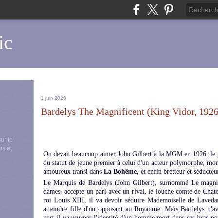
ic
1 juin 2020
Bardelys The Magnificent (King Vidor, 1926
sur le
ps et
On devait beaucoup aimer John Gilbert à la MGM en 1926: le p
du statut de jeune premier à celui d'un acteur polymorphe, mo
amoureux transi dans
La Bohême
, et enfin bretteur et séduct
Le Marquis de Bardelys (John Gilbert), surnommé Le magnif
dames, accepte un pari avec un rival, le louche comte de Chate
roi Louis XIII, il va devoir séduire Mademoiselle de Lavedan
atteindre fille d'un opposant au Royaume. Mais Bardelys n'av
part il va usurper l'identité d'un homme mort dans ses bras po