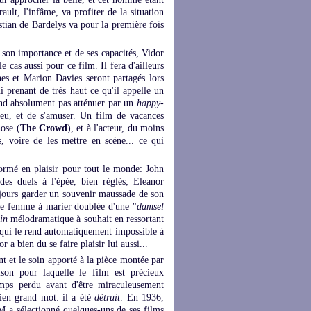
ault, l'infâme, va profiter de la situation
istian de Bardelys va pour la première fois
 son importance et de ses capacités, Vidor
le cas aussi pour ce film. Il fera d'ailleurs
s et Marion Davies seront partagés lors
ui prenant de très haut ce qu'il appelle un
end absolument pas atténuer par un
happy-
 peu, et de s'amuser. Un film de vacances
hose (
The Crowd
), et à l'acteur, du moins
s, voire de les mettre en scène... ce qui
formé en plaisir pour tout le monde: John
es duels à l'épée, bien réglés; Eleanor
 jours garder un souvenir maussade de son
une femme à marier doublée d'une "
damsel
ain
mélodramatique à souhait en ressortant
 qui le rend automatiquement impossible à
 a bien du se faire plaisir lui aussi...
nt et le soin apporté à la pièce montée par
raison pour laquelle le film est précieux
emps perdu avant d'être miraculeusement
bien grand mot: il a été
détruit
. En 1936,
GM a sélectionné quelques-uns de ses films