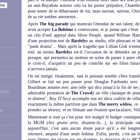
un anti-Royaliste notoire cela va lui porter préjudice; Chateller
pour tenter de se débarrasser de lui; mais surtout, surtout, Chr
de sa vie tomber amoureux...
Après
The big parade
qui montrait l'étendue de son talent, de
avait accepté
La Bohême
à contrecoeur, et je pense que c'était 
un clin d'oeil appuyé dans Show People, quand William Haine
d'une projection-test de
Bardelys
au studio, elle pleurant et l
"punk drama"... Mais après la tragédie que Lillian Gish n'ent
end
, au moins
Bardelys
est-il l'occasion de se détendre un
presque, qui permettra au metteur en scène de passer à autre c
le croit-il, d'acquérir un peu de contrôle sur ses films futur
n'arrivera jamais.
On est mitigé, finalement, tant le pensum semble s'être trans
Gilbert se fait un peu passer pour Douglas Fairbanks avec d
Boardman assume avec aise (elle qui dira jusqu'à la fin de ses
1924)
admirable prestation de
The Crowd
) un rôle classique de je
in distress
"; Roy D'Arcy accomplit son art ultra codifié de
vill
exactement la même partition que dans
The merry widow
, ce
prendre au sérieux; et en filmant une évasion spectaculaire, Vidor
4)
Maintenant si tout ça c'est pour rire malgré le budget conséque
la MGM (
Ars gratia artis
, disaient-ils...), la principale 
aujourd'hui, c'est sans aucun doute parce qu'il a été longt
retrouvé, amputé d'une seule bobine. Enfin, perdu, c'est un 
pour libérer des places sur ses étagères, la direction de la M