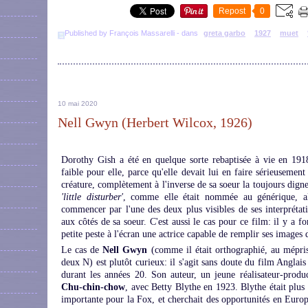
Repost
0
Published by François Massarelli
-
dans
greta garbo
1927
muet
10 mai 2020
Nell Gwyn (Herbert Wilcox, 1926)
Dorothy Gish a été en quelque sorte rebaptisée à vie en 1918
faible pour elle, parce qu'elle devait lui en faire sérieusement
créature, complètement à l'inverse de sa soeur la toujours dign
'little disturber'
, comme elle était nommée au générique, all
commencer par l'une des deux plus visibles de ses interpréta
aux côtés de sa soeur. C'est aussi le cas pour ce film: il y a f
petite peste à l'écran une actrice capable de remplir ses images 
Le cas de
Nell Gwyn
(comme il était orthographié, au mépri
deux N) est plutôt curieux: il s'agit sans doute du film Anglai
durant les années 20. Son auteur, un jeune réalisateur-produ
Chu-chin-chow
, avec Betty Blythe en 1923. Blythe était plus 
importante pour la Fox, et cherchait des opportunités en Europ