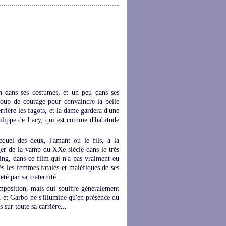
n dans ses costumes, et un peu dans ses
coup de courage pour convaincre la belle
rrière les fagots, et la dame gardera d'une
hilippe de Lacy, qui est comme d'habitude
quel des deux, l'amant ou le fils, a la
ger de la vamp du XXe siècle dans le très
ing, dans ce film qui n'a pas vraiment eu
rès les femmes fatales et maléfiques de ses
eté par sa maternité...
mposition, mais qui souffre généralement
, et Garbo ne s'illumine qu'en présence du
 sur toute sa carrière...