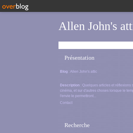
Allen John's att
Présentation
Blog
: Allen John's attic
Description
: Quelques articles et réflexions 
cinéma, et sur d'autres choses lorsque le tem
l'envie le permettront...
Contact
Recherche