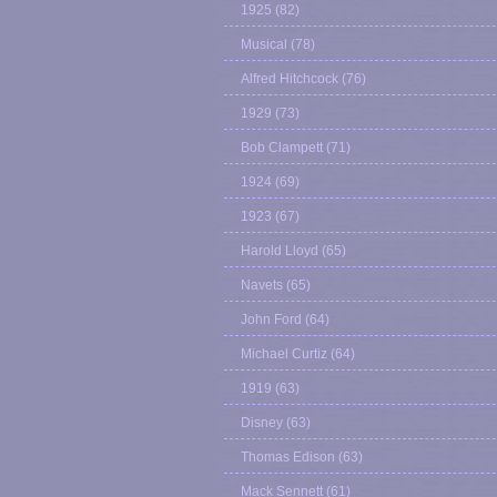
1925
(82)
Musical
(78)
Alfred Hitchcock
(76)
1929
(73)
Bob Clampett
(71)
1924
(69)
1923
(67)
Harold Lloyd
(65)
Navets
(65)
John Ford
(64)
Michael Curtiz
(64)
1919
(63)
Disney
(63)
Thomas Edison
(63)
Mack Sennett
(61)