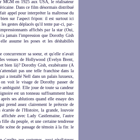
 par MGM en 1925 aux USA, le réalisateur
Américaine. Dans ce film désormais distribué
ait appel pour interpréter la maîtresse du
ien sur l'aspect fripon: il est surtout ici
es gestes déplacés qu'il tente par-ci, par-
 impressionnants affichés par la star (Oui,
on n'a jamais l'impression que Dorothy Gish
 elle assume les poses et les déshabillés
e concurrencer sa soeur, et qu'elle n'avait
velles venues de Hollywood (Evelyn Brent,
et bien là)? Dorothy Gish, exubérante (A
'attendait pas une telle franchise dans la
 qui a installé Nell dans un palais luxueux,
, on voit le visage de Dorothy passer de
ne ambiguité. Elle joue de toute sa candeur
aignoire est un tonneau suffisamment haut
après ses ablutions quand elle essaye des
ui prend assez clairement le prétexte de
écartée de l'Histoire, la grande, louvoie
é affichée avec Lady Castlemaine, l'autre
 fille du peuple, et une certaine tendresse
lle scène de passage de témoin à la fin: le
on s'arrête aux costumes, aussi révélateurs