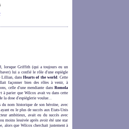
*
, lorsque Griffith (qui a toujours eu un
 baver) lui a confié le rôle d'une espiègle
e Lillian, dans
Hearts of the world
. Cette
ait façonner bien des rôles à venir, à
tions, celle d'une mendiante dans
Romola
ort à parier que Wilcox avait vu dans cette
de la dose d'espièglerie voulue...
s du nom historique de son héroïne, avec
s ayant eu le plus de succès aux Etats-Unis
cteur ambitieux, avait eu du succès avec
ou moins lessivée après avoir été une star
e, alors que Wilcox cherchait justement à