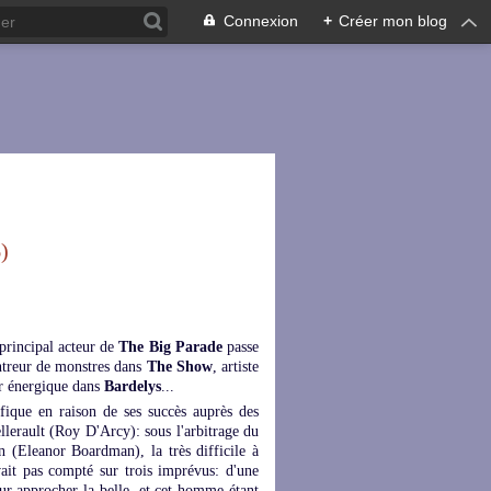
Connexion
+
Créer mon blog
)
rincipal acteur de
The Big Parade
passe
ntreur de monstres dans
The Show
, artiste
eur énergique dans
Bardelys
...
ique en raison de ses succès auprès des
llerault (Roy D'Arcy): sous l'arbitrage du
 (Eleanor Boardman), la très difficile à
ait pas compté sur trois imprévus: d'une
ur approcher la belle, et cet homme étant