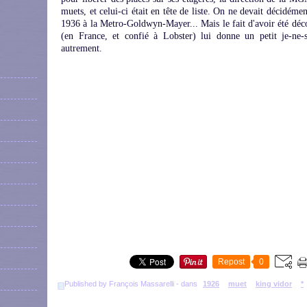
muets, et celui-ci était en tête de liste. On ne devait décidém
1936 à la Metro-Goldwyn-Mayer... Mais le fait d'avoir été déc
(en France, et confié à Lobster) lui donne un petit je-ne-s
autrement.
Repost
0
Published by François Massarelli
-
dans
1926
muet
king vidor
*