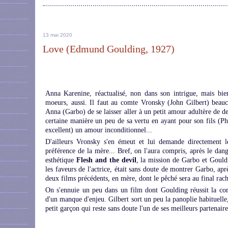
13 mai 2020
Love (Edmund Goulding, 1927)
Anna Karenine, réactualisé, non dans son intrigue, mais bie
moeurs, aussi. Il faut au comte Vronsky (John Gilbert) beau
Anna (Garbo) de se laisser aller à un petit amour adultère de de
certaine manière un peu de sa vertu en ayant pour son fils (P
excellent) un amour inconditionnel...
D'ailleurs Vronsky s'en émeut et lui demande directement le
préférence de la mère... Bref, on l'aura compris, après le dan
esthétique
Flesh and the devil
, la mission de Garbo et Gould
les faveurs de l'actrice, était sans doute de montrer Garbo, ap
deux films précédents, en mère, dont le pêché sera au final rach
On s'ennuie un peu dans un film dont Goulding réussit la co
d'un manque d'enjeu. Gilbert sort un peu la panoplie habituelle
petit garçon qui reste sans doute l'un de ses meilleurs partenaires