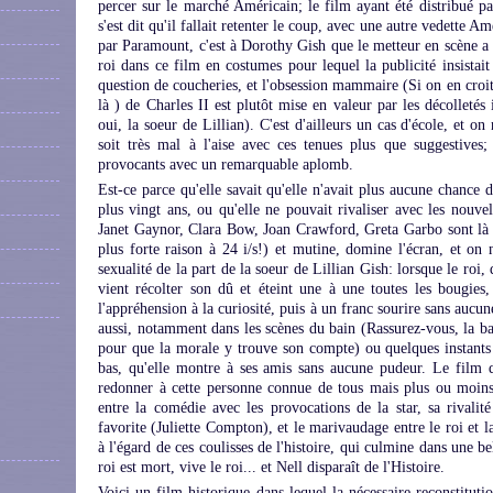
percer sur le marché Américain; le film ayant été distribué
s'est dit qu'il fallait retenter le coup, avec une autre vedette 
par Paramount, c'est à Dorothy Gish que le metteur en scène a f
roi dans ce film en costumes pour lequel la publicité insistait b
question de coucheries, et l'obsession mammaire (Si on en croit l
là ) de Charles II est plutôt mise en valeur par les décolletés
oui, la soeur de Lillian). C'est d'ailleurs un cas d'école, et 
soit très mal à l'aise avec ces tenues plus que suggestives;
provocants avec un remarquable aplomb.
Est-ce parce qu'elle savait qu'elle n'avait plus aucune chance d
plus vingt ans, ou qu'elle ne pouvait rivaliser avec les nou
Janet Gaynor, Clara Bow, Joan Crawford, Greta Garbo sont là 
plus forte raison à 24 i/s!) et mutine, domine l'écran, et on n
sexualité de la part de la soeur de Lillian Gish: lorsque le roi,
vient récolter son dû et éteint une à une toutes les bougies
l'appréhension à la curiosité, puis à un franc sourire sans aucu
aussi, notamment dans les scènes du bain (Rassurez-vous, la b
pour que la morale y trouve son compte) ou quelques instants 
bas, qu'elle montre à ses amis sans aucune pudeur. Le film q
redonner à cette personne connue de tous mais plus ou moins 
entre la comédie avec les provocations de la star, sa rivalit
favorite (Juliette Compton), et le marivaudage entre le roi et la
à l'égard de ces coulisses de l'histoire, qui culmine dans une be
roi est mort, vive le roi... et Nell disparaît de l'Histoire.
Voici un film historique dans lequel la nécessaire reconstituti