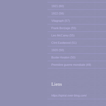
1921
(60)
1922
(58)
Vitagraph
(57)
Frank Borzage
(55)
Leo McCarey
(55)
Clint Eastwood
(51)
1920
(50)
Buster Keaton
(50)
Première guerre mondiale
(49)
Liens
https://spiral.over-blog.com/