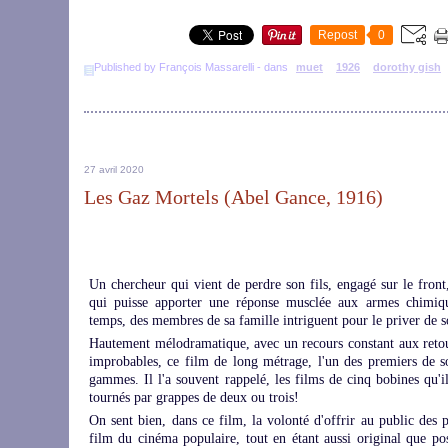
Repost
0
Published by François Massarelli
-
dans
muet
1926
dorothy gish
27 avril 2020
Les Gaz Mortels (Abel Gance, 1916)
Un chercheur qui vient de perdre son fils, engagé sur le front
qui puisse apporter une réponse musclée aux armes chimiq
temps, des membres de sa famille intriguent pour le priver de son
Hautement mélodramatique, avec un recours constant aux retour
improbables, ce film de long métrage, l'un des premiers de s
gammes. Il l'a souvent rappelé, les films de cinq bobines qu'i
tournés par grappes de deux ou trois!
On sent bien, dans ce film, la volonté d'offrir au public des 
film du cinéma populaire, tout en étant aussi original que poss